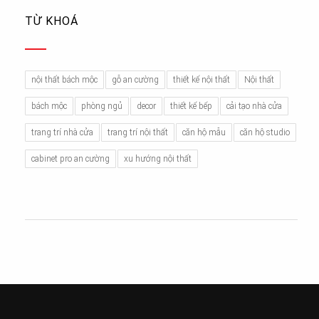
TỪ KHOÁ
nội thất bách mộc
gỗ an cường
thiết kế nội thất
Nội thất
bách mộc
phòng ngủ
decor
thiết kế bếp
cải tạo nhà cửa
trang trí nhà cửa
trang trí nội thất
căn hộ mẫu
căn hộ studio
cabinet pro an cường
xu hướng nội thất