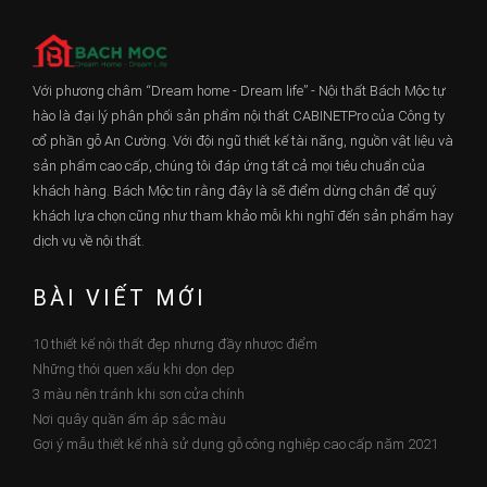
Với phương châm “Dream home - Dream life” - Nội thất Bách Mộc tự
hào là đại lý phân phối sản phẩm nội thất CABINETPro của Công ty
cổ phần gỗ An Cường. Với đội ngũ thiết kế tài năng, nguồn vật liệu và
sản phẩm cao cấp, chúng tôi đáp ứng tất cả mọi tiêu chuẩn của
khách hàng. Bách Mộc tin rằng đây là sẽ điểm dừng chân để quý
khách lựa chọn cũng như tham khảo mỗi khi nghĩ đến sản phẩm hay
dịch vụ về nội thất.
BÀI VIẾT MỚI
10 thiết kế nội thất đẹp nhưng đầy nhược điểm
Những thói quen xấu khi dọn dẹp
3 màu nên tránh khi sơn cửa chính
Nơi quây quần ấm áp sắc màu
Gợi ý mẫu thiết kế nhà sử dụng gỗ công nghiệp cao cấp năm 2021