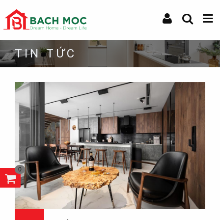
TIN TỨC
0