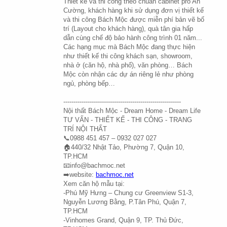
Thiết kế và thi công theo chuẩn cabinet pro An 
Cường, khách hàng khi sử dụng đơn vị thiết kế 
và thi công Bách Mộc được miễn phí bản vẽ bố 
trí (Layout cho khách hàng), quà tân gia hấp 
dẫn cùng chế độ bảo hành công trình 01 năm...
Các hạng mục mà Bách Mộc đang thực hiện 
như thiết kế thi công khách sạn, showroom, 
nhà ở (căn hộ, nhà phố), văn phòng… Bách 
Mộc còn nhận các dự án riêng lẻ như phòng 
ngủ, phòng bếp…
----------------------------------------------------------
Nội thất Bách Mộc - Dream Home - Dream Life
TƯ VẤN - THIẾT KẾ - THI CÔNG - TRANG 
TRÍ NỘI THẤT
📞0988 451 457 – 0932 027 027
🏠440/32 Nhật Tảo, Phường 7, Quận 10, 
TP.HCM
📧info@bachmoc.net
➡️website: 
bachmoc.net
Xem căn hộ mẫu tại:
-Phú Mỹ Hưng – Chung cư Greenview S1-3, 
Nguyễn Lương Bằng, P.Tân Phú, Quận 7, 
TP.HCM
-Vinhomes Grand, Quận 9, TP. Thủ Đức, 