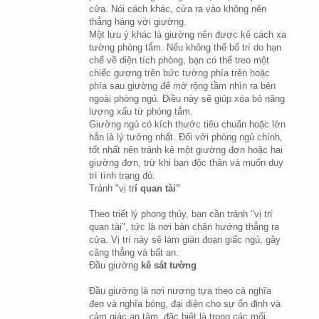
cửa. Nói cách khác, cửa ra vào không nên 
thẳng hàng với giường.
Một lưu ý khác là giường nên được kê cách xa 
tường phòng tắm. Nếu không thể bố trí do hạn 
chế về diện tích phòng, bạn có thể treo một 
chiếc gương trên bức tường phía trên hoặc 
phía sau giường để mở rộng tầm nhìn ra bên 
ngoài phòng ngủ. Điều này sẽ giúp xóa bỏ năng 
lượng xấu từ phòng tắm.
Giường ngủ có kích thước tiêu chuẩn hoặc lớn 
hẳn là lý tưởng nhất. Đối với phòng ngủ chính, 
tốt nhất nên tránh kê một giường đơn hoặc hai 
giường đơn, trừ khi bạn độc thân và muốn duy 
trì tình trạng đó.
Tránh "vị tr
í quan tài"
Theo triết lý phong thủy, bạn cần tránh "vị trí 
quan tài", tức là nơi bàn chân hướng thẳng ra 
cửa. Vị trí này sẽ làm gián đoạn giấc ngủ, gây 
căng thẳng và bất an.
Đầu giường 
kê sát tường
Đầu giường là nơi nương tựa theo cả nghĩa 
đen và nghĩa bóng, đại diện cho sự ổn định và 
cảm giác an tâm, đặc biệt là trong các mối 