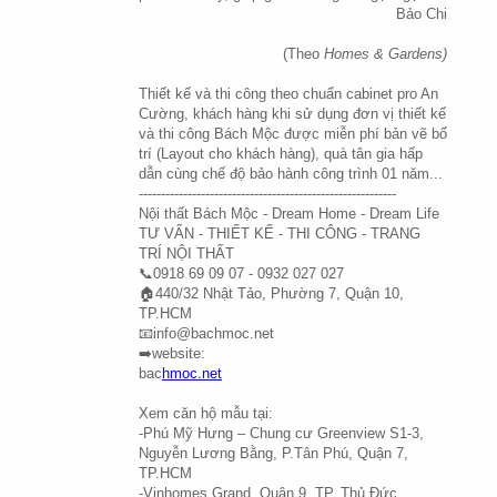
Bảo Chi
(Theo
 Homes & Gardens)
Thiết kế và thi công theo chuẩn cabinet pro An 
Cường, khách hàng khi sử dụng đơn vị thiết kế 
và thi công Bách Mộc được miễn phí bản vẽ bố 
trí (Layout cho khách hàng), quà tân gia hấp 
dẫn cùng chế độ bảo hành công trình 01 năm...
----------------------------------------------------------
Nội thất Bách Mộc - Dream Home - Dream Life
TƯ VẤN - THIẾT KẾ - THI CÔNG - TRANG 
TRÍ NỘI THẤT
📞0918 69 09 07 - 0932 027 027
🏠440/32 Nhật Tảo, Phường 7, Quận 10, 
TP.HCM
📧info@bachmoc.net
➡️website: 
bac
hmoc.net
Xem căn hộ mẫu tại:
-Phú Mỹ Hưng – Chung cư Greenview S1-3, 
Nguyễn Lương Bằng, P.Tân Phú, Quận 7, 
TP.HCM
-Vinhomes Grand, Quận 9, TP. Thủ Đức, 