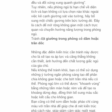
đều và đối xứng xung quanh giường".
Tuy nhiên, nếu phòng ngủ bị hạn chế về diện 
tích và bạn không có lựa chọn nào khác ngoài 
việc kê cạnh giường sát vào tường, hãy bổ 
sung một chiếc gương trên bức tường đó. Đây 
là cách để mở rộng không gian một cách trực 
quan và chuyển hướng năng lượng trong phòng 
ngủ.
Tránh đặ
t giường trong phòng có dầm hoặc 
trần dốc
Những đặc điểm kiến trúc cần tránh này được 
cho là sẽ tạo ra áp lực và căng thẳng không 
cần thiết, ảnh hưởng đến chất lượng giấc ngủ 
của gia chủ.
Nếu không thể tránh khỏi, bạn có thể sử dụng 
những ý tưởng ngăn phòng sáng tạo để phân 
chia không gian hoặc che bớt trần nhà nếu có 
thể. Phòng ngủ lớn có thể được "khoanh vùng" 
bằng những tấm màn hoặc rèm vải để tạo ra 
khoảng dừng đẹp, đồng thời bổ sung màu sắc 
hoặc kết cấu cho không gian.
Bạn cũng có thể sơn dầm hoặc phào chỉ cùng 
màu với trần nhà để giúp che đi nét kiến trúc 
phá cách này, giúp giảm cảm giác ngột ngạt.