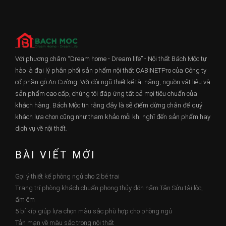
Với phương châm “Dream home - Dream life” - Nội thất Bách Mộc tự
hào là đại lý phân phối sản phẩm nội thất CABINETPro của Công ty
cổ phần gỗ An Cường. Với đội ngũ thiết kế tài năng, nguồn vật liệu và
sản phẩm cao cấp, chúng tôi đáp ứng tất cả mọi tiêu chuẩn của
khách hàng. Bách Mộc tin rằng đây là sẽ điểm dừng chân để quý
khách lựa chọn cũng như tham khảo mỗi khi nghĩ đến sản phẩm hay
dịch vụ về nội thất.
BÀI VIẾT MỚI
Gợi ý thiết kế phòng ngủ cho 2 bé trai
Trang trí phòng khách chuẩn phong thủy đón năm Tân Sửu tài lộc,
ấm êm
5 bí kíp giúp lựa chọn màu sắc phù hợp cho phòng ngủ
Tản mạn về màu sắc trong nội thất