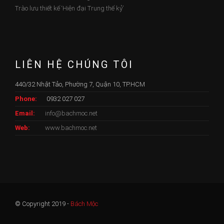
Trào lưu thiết kế ‘Hiện đại Trung thế kỷ’
LIÊN HỆ CHÚNG TÔI
440/32 Nhật Tảo, Phường 7, Quận 10, TP.HCM
Phone:
0932 027 027
Email:
info@bachmoc.net
Web:
www.bachmoc.net
© Copyright 2019 -
Bách Mộc