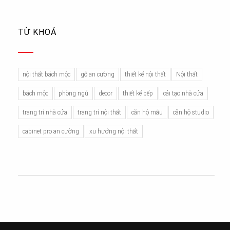
TỪ KHOÁ
nội thất bách mộc
gỗ an cường
thiết kế nội thất
Nội thất
bách mộc
phòng ngủ
decor
thiết kế bếp
cải tạo nhà cửa
trang trí nhà cửa
trang trí nội thất
căn hộ mẫu
căn hộ studio
cabinet pro an cường
xu hướng nội thất