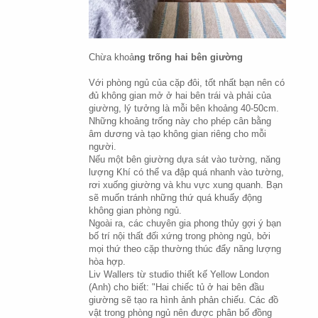
Chừa khoả
ng trống hai bên giường
Với phòng ngủ của cặp đôi, tốt nhất bạn nên có 
đủ không gian mở ở hai bên trái và phải của 
giường, lý tưởng là mỗi bên khoảng 40-50cm. 
Những khoảng trống này cho phép cân bằng 
âm dương và tạo không gian riêng cho mỗi 
người.
Nếu một bên giường dựa sát vào tường, năng 
lượng Khí có thể va đập quá nhanh vào tường, 
rơi xuống giường và khu vực xung quanh. Bạn 
sẽ muốn tránh những thứ quá khuấy động 
không gian phòng ngủ.
Ngoài ra, các chuyên gia phong thủy gợi ý bạn 
bố trí nội thất đối xứng trong phòng ngủ, bởi 
mọi thứ theo cặp thường thúc đẩy năng lượng 
hòa hợp.
Liv Wallers từ studio thiết kế Yellow London 
(Anh) cho biết: "Hai chiếc tủ ở hai bên đầu 
giường sẽ tạo ra hình ảnh phản chiếu. Các đồ 
vật trong phòng ngủ nên được phân bố đồng 