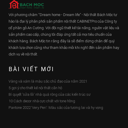
Với phương châm “Dream home - Dream life” - Nội thất Bách Mộc tự
hào là đại lý phân phối sản phẩm nội thất CABINETPro của Công ty
cổ phần gỗ An Cường. Với đội ngũ thiết kế tài năng, nguồn vật liệu và
sản phẩm cao cấp, chúng tôi đáp ứng tất cả mọi tiêu chuẩn của
khách hàng. Bách Mộc tin rằng đây là sẽ điểm dừng chân để quý
khách lựa chọn cũng như tham khảo mỗi khi nghĩ đến sản phẩm hay
dịch vụ về nội thất.
BÀI VIẾT MỚI
Vàng và xám là màu sắc chủ đạo của năm 2021
5 gợi ý cho thiết kế nội thất căn hộ
Bí quyết 'sửa lỗi' nhà quá rộng của các kiến trúc sư
10 Cách decor nhà cực chất với tone hồng
Pantone 2022 ‘Very Peri’: Màu sắc của tương lai và hy vọng