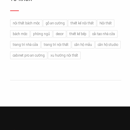
nội thất bách mộc
gỗ an cường
thiết kế nội thất
Nội thất
bách mộc
phòng ngủ
decor
thiết kế bếp
cải tạo nhà cửa
trang trí nhà cửa
trang trí nội thất
căn hộ mẫu
căn hộ studio
cabinet pro an cường
xu hướng nội thất