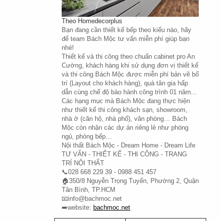
Theo Homedecorplus
Bạn đang cần thiết kế bếp theo kiểu nào, hãy 
để team Bách Mộc tư vấn miễn phí giúp bạn 
nhé!
Thiết kế và thi công theo chuẩn cabinet pro An 
Cường, khách hàng khi sử dụng đơn vị thiết kế 
và thi công Bách Mộc được miễn phí bản vẽ bố 
trí (Layout cho khách hàng), quà tân gia hấp 
dẫn cùng chế độ bảo hành công trình 01 năm...
Các hạng mục mà Bách Mộc đang thực hiện 
như thiết kế thi công khách sạn, showroom, 
nhà ở (căn hộ, nhà phố), văn phòng… Bách 
Mộc còn nhận các dự án riêng lẻ như phòng 
ngủ, phòng bếp…
Nội thất Bách Mộc - Dream Home - Dream Life
TƯ VẤN - THIẾT KẾ - THI CÔNG - TRANG 
TRÍ NỘI THẤT
📞028 668 229 39 - 0988 451 457
🏠350/8 Nguyễn Trọng Tuyển, Phường 2, Quận 
Tân Bình, TP.HCM
📧info@bachmoc.net
➡️website: 
bachmoc.net